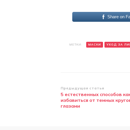
Share on F
МЕТКИ:
МАСКИ
УХОД ЗА Л
Навигация
Предыдущая статья
5 естественных способов ка
по
избавиться от темных круго
записям
глазами