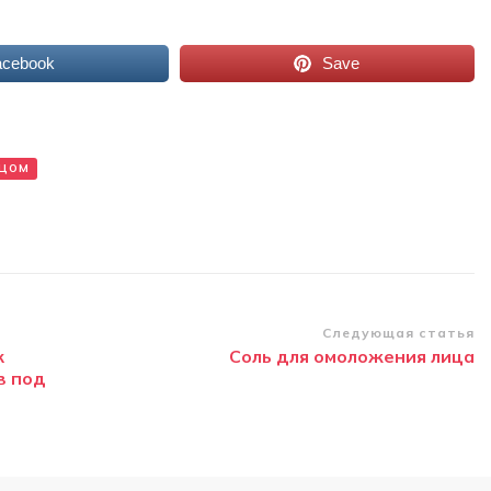
acebook
Save
ИЦОМ
Следующая статья
к
Соль для омоложения лица
в под