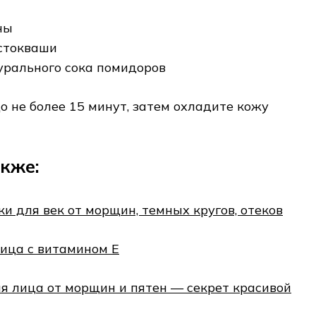
ны
стокваши
урального сока помидоров
о не более 15 минут, затем охладите кожу
кже:
 для век от морщин, темных кругов, отеков
ица с витамином Е
я лица от морщин и пятен — секрет красивой