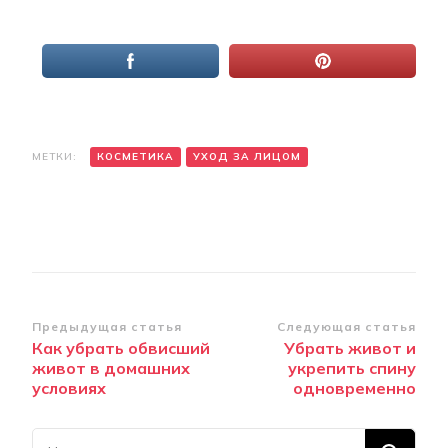
МЕТКИ:
КОСМЕТИКА
УХОД ЗА ЛИЦОМ
Навигация
Предыдущая статья
Следующая статья
Как убрать обвисший
Убрать живот и
по
живот в домашних
укрепить спину
записям
условиях
одновременно
Ищите