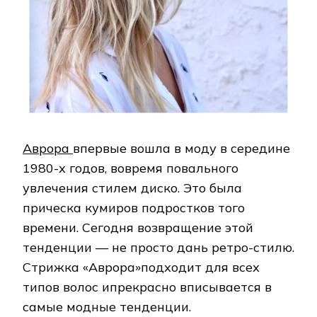
Аврора
впервые вошла
в моду
в середине
1980
-х
годов,
во
время
повального
увлечения
стилем
диско.
Это
была
прическа
кумиров
подростков
того
времени.
Сегодня
возвращение
этой
тенденции
—
не
просто
дань
ретро-стилю.
Стрижка
«Аврора»
подходит
для
всех
типов
волос
и
прекрасно
вписывается в
самые модные
тенденции.