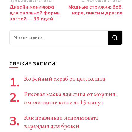
Навигация
Предыдущая статья
Следующая статья
Дизайн маникюра
Модные стрижки: боб,
по
для овальной формы
каре, пикси и другие
записям
ногтей — 39 идей
Ищите
что-
то?
СВЕЖИЕ ЗАПИСИ
Кофейный скраб от целлюлита
Рисовая маска для лица от морщин:
омоложение кожи за 15 минут
Как правильно использовать
карандаш для бровей